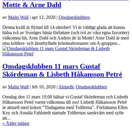
Motte & Arne Dahl
av
Malin Wall
|
apr 12, 2020
|
Onsdagsklubben
Denna kväll är flyttad till 14 oktober! Vi är väldigt glada att kunna
hälsa två av Sveriges bästa författare (och två av våra egna favoriter)
välkomna hit, Arne Dahl och Anders de la Motte! Arne Dahl är med
sina kritiker- och läsarhyllade kriminalromaner om A-gruppen...
Onsdagsklubben 11 mars Gustaf
Skördeman & Lisbeth Håkansson Petré
av
Malin Wall
|
feb 10, 2020
|
Aktuellt
,
Onsdagsklubben
Onsdag den 11 mars 19.00 hälsar vi Gustaf Skördeman och Lisbeth
Håkansson Petré varmt välkomna till oss! Lisbeth Håkansson Petré
är aktuell med boken ”Tisdagarna med Tolfterna”. Författarna Ellen
Key och Amalia Fahlstedt startade Tolfternas samkväm med syfte
att...
« Äldre inlägg