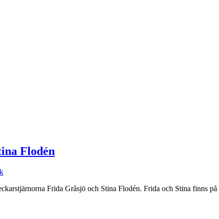
tina Flodén
ck
deckarstjärnorna Frida Gråsjö och Stina Flodén. Frida och Stina finns p