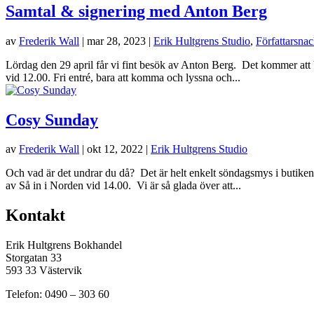
Samtal & signering med Anton Berg
av
Frederik Wall
|
mar 28, 2023
|
Erik Hultgrens Studio
,
Författarsna
Lördag den 29 april får vi fint besök av Anton Berg. Det kommer att 
vid 12.00. Fri entré, bara att komma och lyssna och...
Cosy Sunday
av
Frederik Wall
|
okt 12, 2022
|
Erik Hultgrens Studio
Och vad är det undrar du då? Det är helt enkelt söndagsmys i butiken.
av Så in i Norden vid 14.00. Vi är så glada över att...
Kontakt
Erik Hultgrens Bokhandel
Storgatan 33
593 33 Västervik
Telefon: 0490 – 303 60